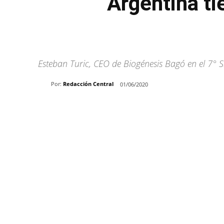
“Argentina ti
Esteban Turic, CEO de Biogénesis Bagó en el 7°
Por:
Redacción Central
01/06/2020
Share