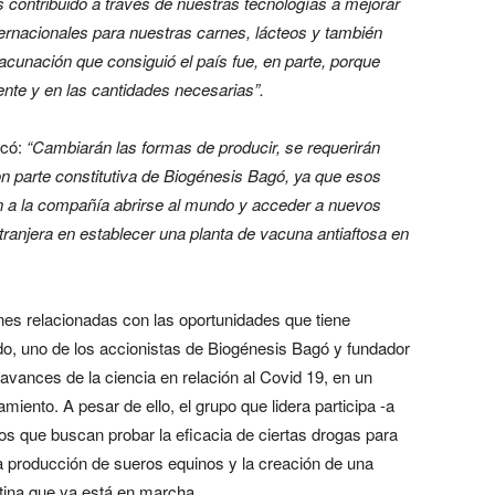
 contribuido a través de nuestras tecnologías a mejorar
nternacionales para nuestras carnes, lácteos y también
 vacunación que consiguió el país fue, en parte, porque
nte y en las cantidades necesarias”.
acó:
“Cambiarán las formas de producir, se requerirán
n parte constitutiva de Biogénesis Bagó, ya que esos
on a la compañía abrirse al mundo y acceder a nuevos
njera en establecer una planta de vacuna antiaftosa en
es relacionadas con las oportunidades que tiene
do, uno de los accionistas de Biogénesis Bagó y fundador
avances de la ciencia en relación al Covid 19, en un
ento. A pesar de ello, el grupo que lidera participa -a
os que buscan probar la eficacia de ciertas drogas para
la producción de sueros equinos y la creación de una
ctina que ya está en marcha.