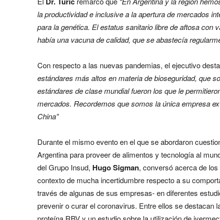
El
Dr. Turic
remarcó que
“En Argentina y la región hemos
la productividad e inclusive a la apertura de mercados i
para la genética. El estatus sanitario libre de aftosa con
había una vacuna de calidad, que se abastecía regularme
Con respecto a las nuevas pandemias, el ejecutivo dest
estándares más altos en materia de bioseguridad, que so
estándares de clase mundial fueron los que le permitier
mercados. Recordemos que somos la única empresa extra
China”
Durante el mismo evento en el que se abordaron cuestion
Argentina para proveer de alimentos y tecnología al mun
del Grupo Insud,
Hugo Sigman
, conversó acerca de los 
contexto de mucha incertidumbre respecto a su comportami
través de algunas de sus empresas- en diferentes estudi
prevenir o curar el coronavirus. Entre ellos se destacan 
proteína RBV y un estudio sobre la utilización de iverme