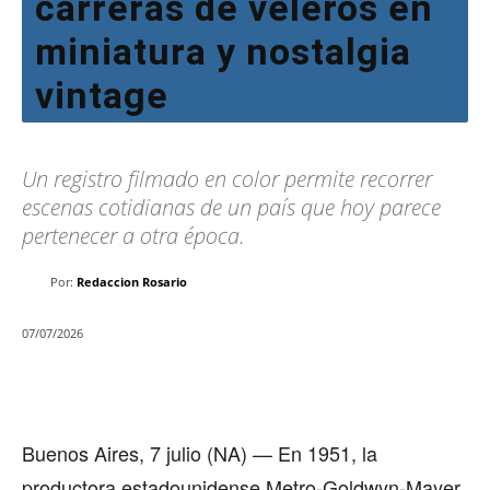
carreras de veleros en
miniatura y nostalgia
vintage
Un registro filmado en color permite recorrer
escenas cotidianas de un país que hoy parece
pertenecer a otra época.
Por:
Redaccion Rosario
07/07/2026
Buenos Aires, 7 julio (NA) — En 1951, la
productora estadounidense Metro-Goldwyn-Mayer