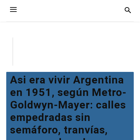
Asi era vivir Argentina
en 1951, según Metro-
Goldwyn-Mayer: calles
empedradas sin
semáforo, tranvías,