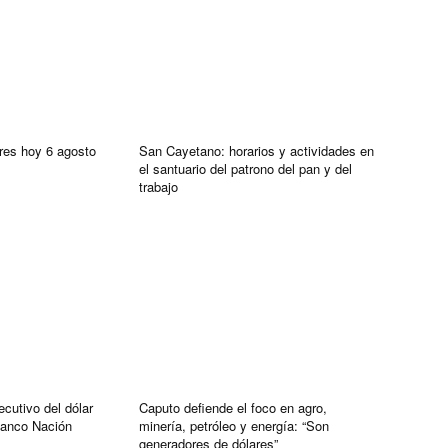
res hoy 6 agosto
San Cayetano: horarios y actividades en
el santuario del patrono del pan y del
trabajo
cutivo del dólar
Caputo defiende el foco en agro,
Banco Nación
minería, petróleo y energía: “Son
generadores de dólares”