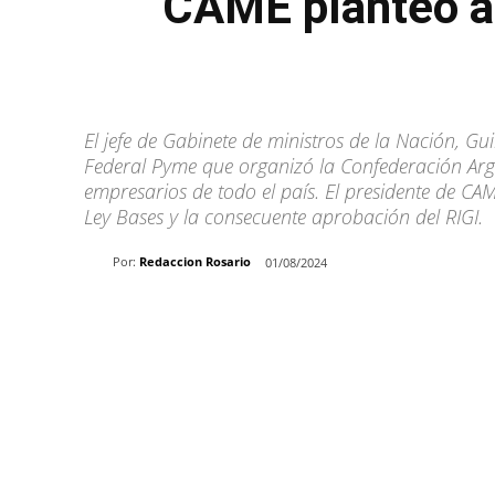
CAME planteó a 
El jefe de Gabinete de ministros de la Nación, Gu
Federal Pyme que organizó la Confederación Ar
empresarios de todo el país. El presidente de CAME
Ley Bases y la consecuente aprobación del RIGI.
Por:
Redaccion Rosario
01/08/2024
Share