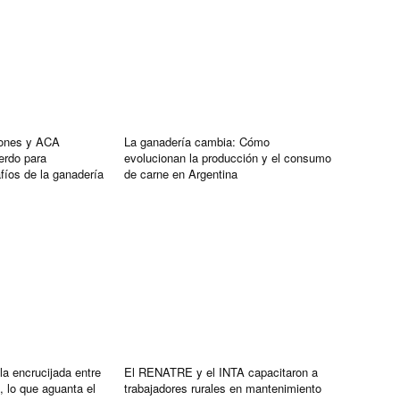
iones y ACA
La ganadería cambia: Cómo
erdo para
evolucionan la producción y el consumo
íos de la ganadería
de carne en Argentina
la encrucijada entre
El RENATRE y el INTA capacitaron a
o, lo que aguanta el
trabajadores rurales en mantenimiento