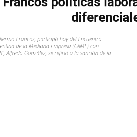
Francos políticas labora
diferencial
illermo Francos, participó hoy del Encuentro
gentina de la Mediana Empresa (CAME) con
, Alfredo González, se refirió a la sanción de la