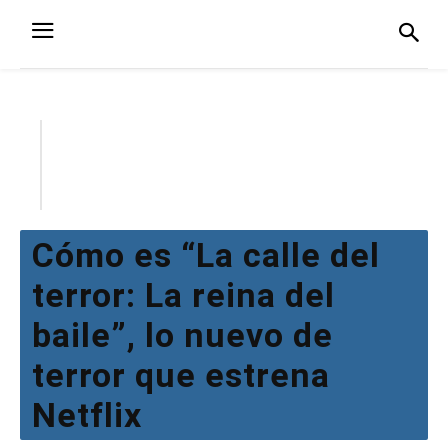
Cómo es “La calle del
terror: La reina del
baile”, lo nuevo de
terror que estrena
Netflix