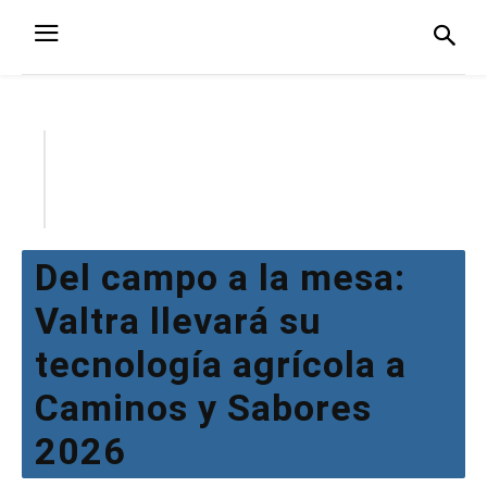
Del campo a la mesa:
Valtra llevará su
tecnología agrícola a
Caminos y Sabores
2026