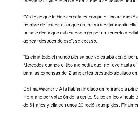
“venganza”, ya que él también le había confesado una inf
“Y si digo que lo hice corneta es porque el tipo se cansó
nombre de una de ellas que no me va a dejar mentir, ella
mina le decía que estaba conmigo por un acuerdo mediátic
gorrear después de eso”, se excusó.
“Encima todo el mundo piensa que yo estaba con él por p
Mercedes cuando el tipo me pedía que me lleve hasta el 
para las expensas del 2 ambientes prestado/alquilado en 
Delfina Wagner y Alfa habían iniciado un romance a princ
Hermano por votación de la gente. Su polémico vínculo tom
de 61 años y ella con unos 20 recién cumplidos. Finalme
Share