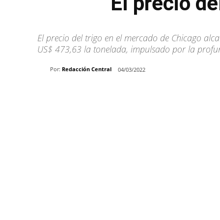
El preció d
El precio del trigo en el mercado de Chicago alc
US$ 473,63 la tonelada, impulsado por la profun
Por:
Redacción Central
04/03/2022
Share