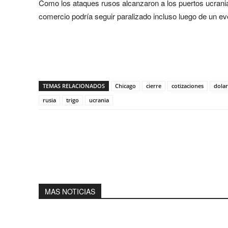
Como los ataques rusos alcanzaron a los puertos ucrani
comercio podría seguir paralizado incluso luego de un eve
Share
TEMAS RELACIONADOS
Chicago
cierre
cotizaciones
dolar
rusia
trigo
ucrania
MAS NOTICIAS