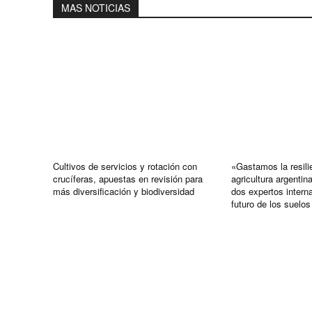
MAS NOTICIAS
Cultivos de servicios y rotación con
«Gastamos la resili
crucíferas, apuestas en revisión para
agricultura argentin
más diversificación y biodiversidad
dos expertos intern
futuro de los suelos