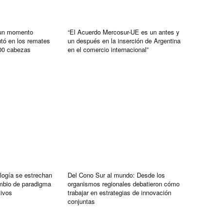
 un momento
“El Acuerdo Mercosur-UE es un antes y
utó en los remates
un después en la inserción de Argentina
00 cabezas
en el comercio internacional”
logía se estrechan
Del Cono Sur al mundo: Desde los
mbio de paradigma
organismos regionales debatieron cómo
tivos
trabajar en estrategias de innovación
conjuntas