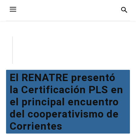
El RENATRE presentó
la Certificación PLS en
el principal encuentro
del cooperativismo de
Corrientes