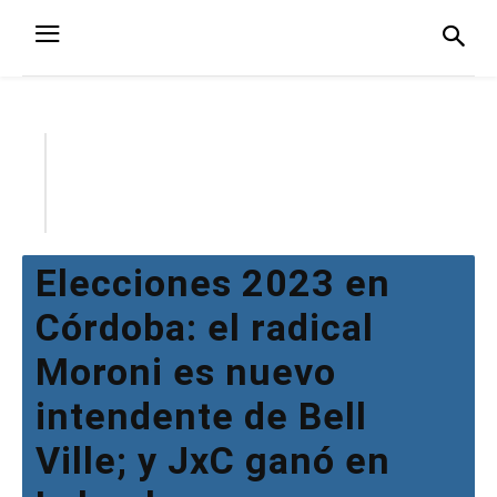
Elecciones 2023 en
Córdoba: el radical
Moroni es nuevo
intendente de Bell
Ville; y JxC ganó en