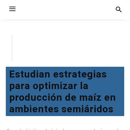
Estudian estrategias
para optimizar la
producción de maíz en
ambientes semiáridos