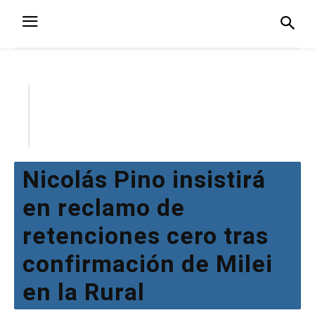
Nicolás Pino insistirá
en reclamo de
retenciones cero tras
confirmación de Milei
en la Rural