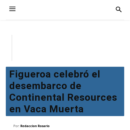
Figueroa celebró el
desembarco de
Continental Resources
en Vaca Muerta
Por:
Redaccion Rosario