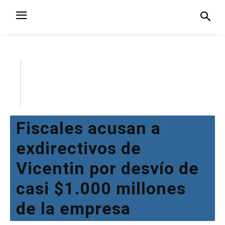
Fiscales acusan a
exdirectivos de
Vicentin por desvío de
casi $1.000 millones
de la empresa