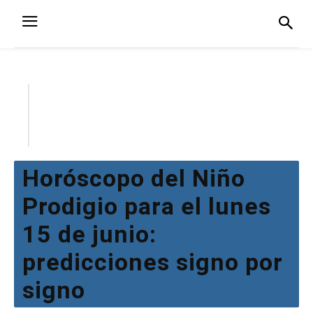
Horóscopo del Niño
Prodigio para el lunes
15 de junio:
predicciones signo por
signo