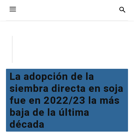
La adopción de la
siembra directa en soja
fue en 2022/23 la más
baja de la última
década