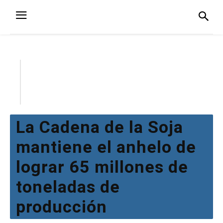
La Cadena de la Soja
mantiene el anhelo de
lograr 65 millones de
toneladas de
producción