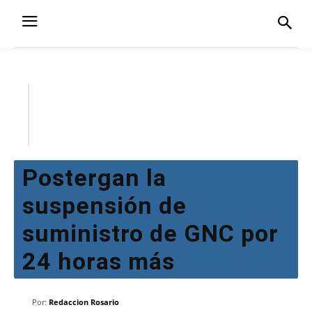
Postergan la
suspensión de
suministro de GNC por
24 horas más
Por:
Redaccion Rosario