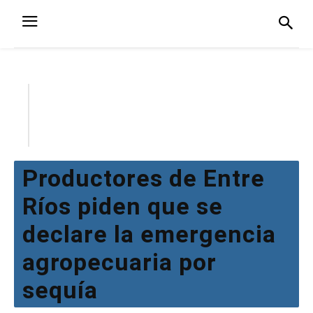
Productores de Entre
Ríos piden que se
declare la emergencia
agropecuaria por
sequía