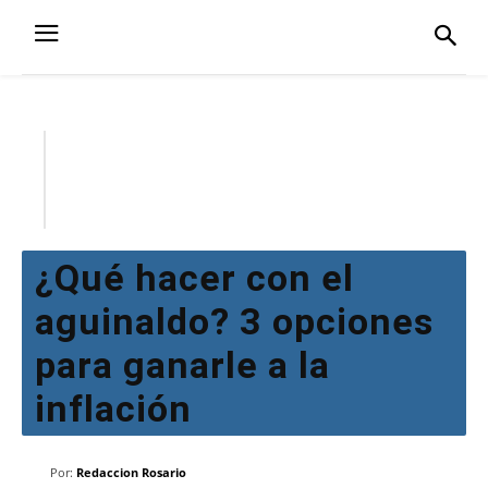
¿Qué hacer con el
aguinaldo? 3 opciones
para ganarle a la
inflación
Por:
Redaccion Rosario