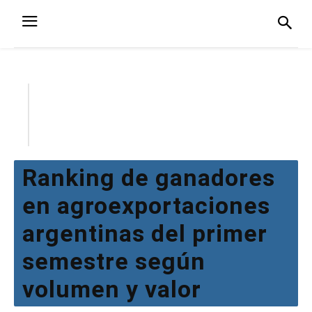
Ranking de ganadores
en agroexportaciones
argentinas del primer
semestre según
volumen y valor