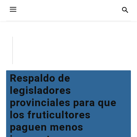
Respaldo de
legisladores
provinciales para que
los fruticultores
paguen menos