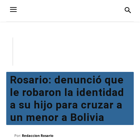
Rosario: denunció que
le robaron la identidad
a su hijo para cruzar a
un menor a Bolivia
Por:
Redaccion Rosario