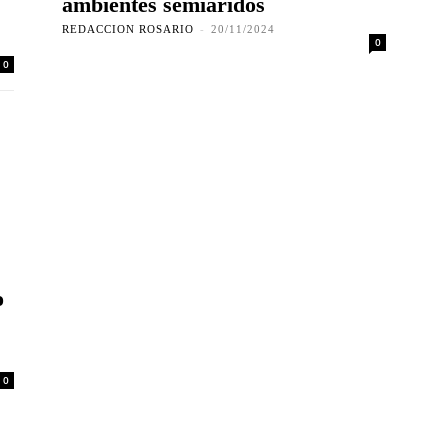
ambientes semiáridos
REDACCION ROSARIO
-
20/11/2024
0
0
o
0