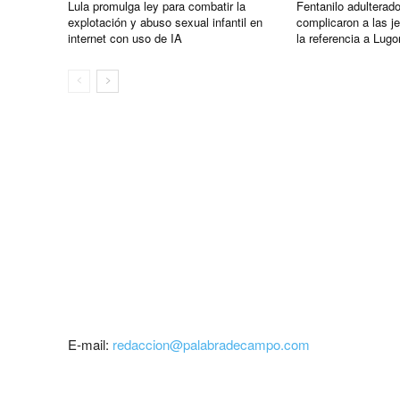
Lula promulga ley para combatir la
Fentanilo adulterado
explotación y abuso sexual infantil en
complicaron a las j
internet con uso de IA
la referencia a Lug
E-mail:
redaccion@palabradecampo.com