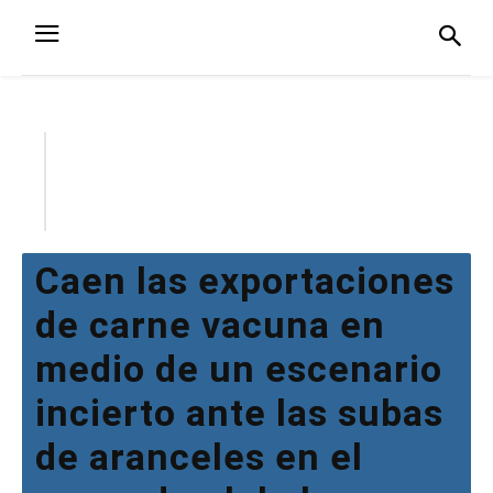
Caen las exportaciones
de carne vacuna en
medio de un escenario
incierto ante las subas
de aranceles en el