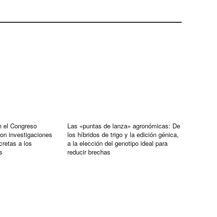
n el Congreso
Las «puntas de lanza» agronómicas: De
on investigaciones
los híbridos de trigo y la edición génica,
retas a los
a la elección del genotipo ideal para
s
reducir brechas