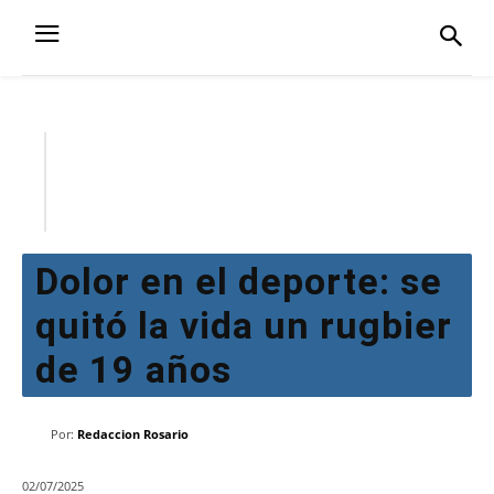
Dolor en el deporte: se
quitó la vida un rugbier
de 19 años
Por:
Redaccion Rosario
02/07/2025