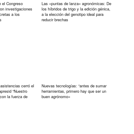
n el Congreso
Las «puntas de lanza» agronómicas: De
on investigaciones
los híbridos de trigo y la edición génica,
retas a los
a la elección del genotipo ideal para
s
reducir brechas
sistencias cerró el
Nuevas tecnologías: “antes de sumar
resid “Nuestro
herramientas, primero hay que ser un
con la fuerza de
buen agrónomo»