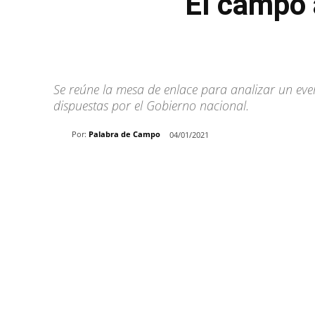
El campo a
Se reúne la mesa de enlace para analizar un eve
dispuestas por el Gobierno nacional.
Por:
Palabra de Campo
04/01/2021
Share