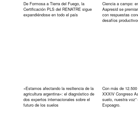
De Formosa a Tierra del Fuego, la
Ciencia a campo: e
Certificación PLS del RENATRE sigue
Aapresid se premiar
expandiéndose en todo el país
con respuestas conc
desafíos productivo
«Estamos afectando la resiliencia de la
Con más de 12.500 a
agricultura argentina»: el diagnóstico de
XXXIV Congreso Aap
dos expertos internacionales sobre el
suelo, nuestra voz” 
futuro de los suelos
Expoagro.