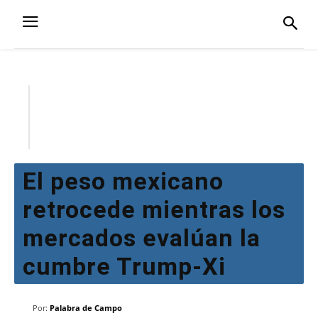
El peso mexicano
retrocede mientras los
mercados evalúan la
cumbre Trump-Xi
Por:
Palabra de Campo