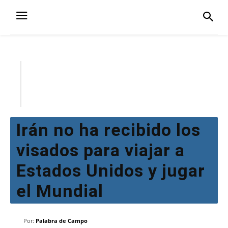
Irán no ha recibido los
visados para viajar a
Estados Unidos y jugar
el Mundial
Por:
Palabra de Campo