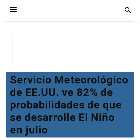
Servicio Meteorológico
de EE.UU. ve 82% de
probabilidades de que
se desarrolle El Niño
en julio