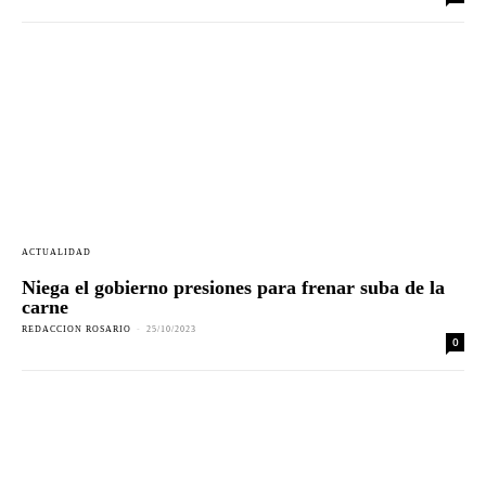
ACTUALIDAD
Niega el gobierno presiones para frenar suba de la
carne
REDACCION ROSARIO
-
25/10/2023
0