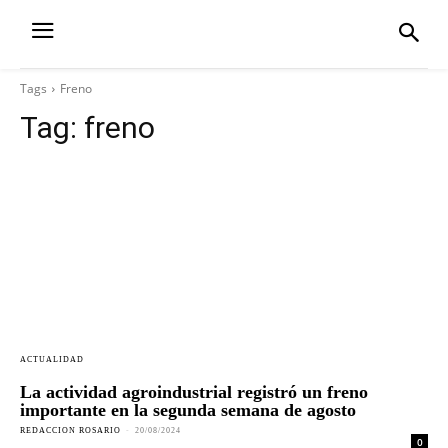
Tags
Freno
Tag:
freno
ACTUALIDAD
La actividad agroindustrial registró un freno
importante en la segunda semana de agosto
REDACCION ROSARIO
-
20/08/2024
0