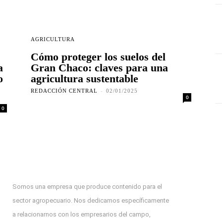
AGRICULTURA
Cómo proteger los suelos del
a
Gran Chaco: claves para una
o
agricultura sustentable
REDACCIÓN CENTRAL
-
02/01/2025
0
0
Somos una empresa que produce contenido para el
sector agropecuario. Nos dedicamos específicamente
a relacionarnos con los empresarios del campo,