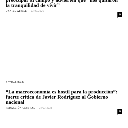
preocupar al campo y advierten que “nos quitaron
la tranquilidad de vivir”
DANIEL APRILE
-
03/07/2026
0
ACTUALIDAD
“La macroeconomía es hostil para la producción”:
fuerte crítica de Javier Rodríguez al Gobierno
nacional
REDACCIÓN CENTRAL
-
25/03/2026
0