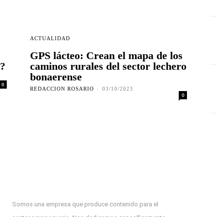
ACTUALIDAD
GPS lácteo: Crean el mapa de los
e?
caminos rurales del sector lechero
bonaerense
0
REDACCION ROSARIO
-
03/10/2023
0
Somos una empresa que produce contenido para el