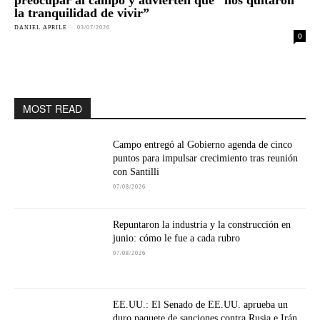
preocupar al campo y advierten que “nos quitaron
la tranquilidad de vivir”
DANIEL APRILE
-
03/07/2026
0
MOST READ
Campo entregó al Gobierno agenda de cinco
puntos para impulsar crecimiento tras reunión
con Santilli
07/08/2026
Repuntaron la industria y la construcción en
junio: cómo le fue a cada rubro
07/08/2026
EE.UU.: El Senado de EE.UU. aprueba un
duro paquete de sanciones contra Rusia e Irán