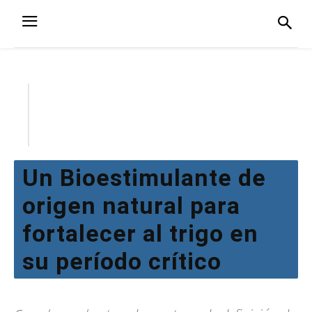
Un Bioestimulante de
origen natural para
fortalecer al trigo en
su período crítico