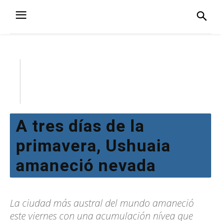
A tres días de la
primavera, Ushuaia
amaneció nevada
La ciudad más austral del mundo amaneció
este viernes con una acumulación nívea que