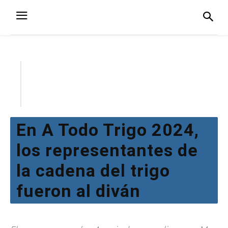
En A Todo Trigo 2024,
los representantes de
la cadena del trigo
fueron al diván