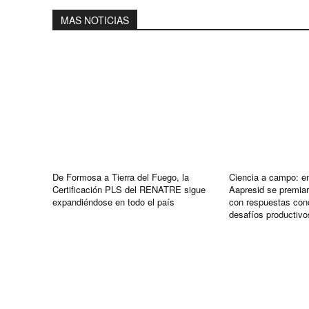
MAS NOTICIAS
De Formosa a Tierra del Fuego, la
Ciencia a campo: e
Certificación PLS del RENATRE sigue
Aapresid se premiar
expandiéndose en todo el país
con respuestas conc
desafíos productivo