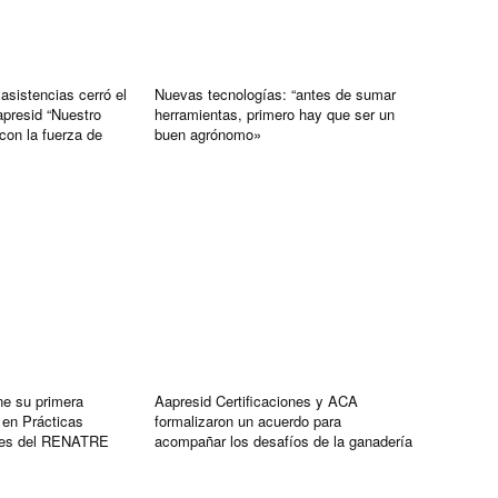
sistencias cerró el
Nuevas tecnologías: “antes de sumar
resid “Nuestro
herramientas, primero hay que ser un
con la fuerza de
buen agrónomo»
ne su primera
Aapresid Certificaciones y ACA
 en Prácticas
formalizaron un acuerdo para
bles del RENATRE
acompañar los desafíos de la ganadería