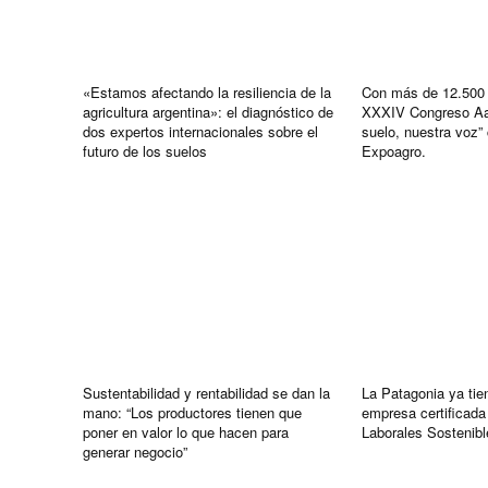
«Estamos afectando la resiliencia de la
Con más de 12.500 a
agricultura argentina»: el diagnóstico de
XXXIV Congreso Aap
dos expertos internacionales sobre el
suelo, nuestra voz” 
futuro de los suelos
Expoagro.
Sustentabilidad y rentabilidad se dan la
La Patagonia ya tie
mano: “Los productores tienen que
empresa certificada
poner en valor lo que hacen para
Laborales Sosteni
generar negocio”