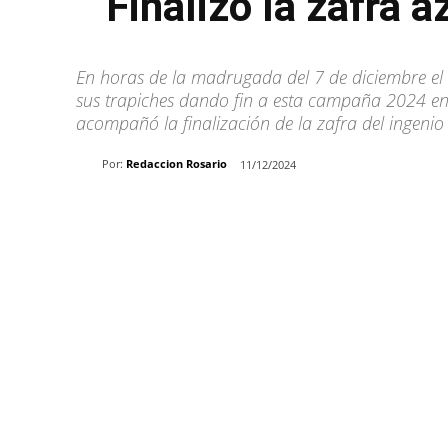
Finalizó la zafra 
En horas de la madrugada del 7 de diciembre el 
sus trapiches dando fin a esta campaña 2024 en
acompañó la finalización de la zafra del ingeni
Por:
Redaccion Rosario
11/12/2024
Share