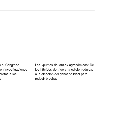
n el Congreso
Las «puntas de lanza» agronómicas: De
on investigaciones
los híbridos de trigo y la edición génica,
retas a los
a la elección del genotipo ideal para
s
reducir brechas