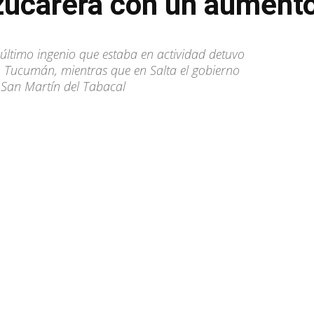
azucarera con un aument
último ingenio que estaba en actividad detuvo
 Tucumán, mientras que en Salta el gobierno
o San Martín del Tabacal