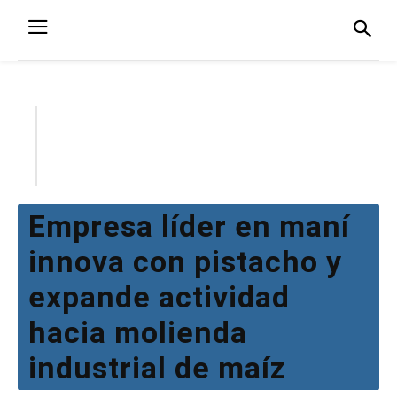
Empresa líder en maní
innova con pistacho y
expande actividad
hacia molienda
industrial de maíz