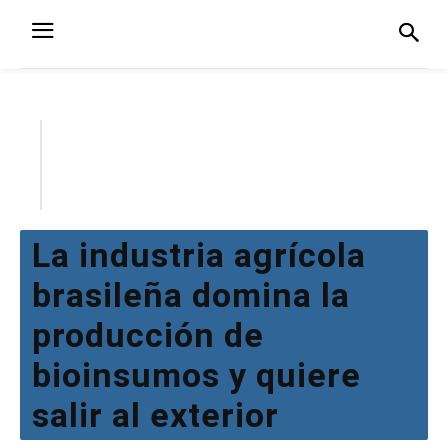
La industria agrícola
brasileña domina la
producción de
bioinsumos y quiere
salir al exterior