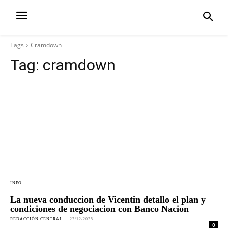
Tags
Cramdown
Tag:
cramdown
INFO
La nueva conduccion de Vicentin detallo el plan y
condiciones de negociacion con Banco Nacion
REDACCIÓN CENTRAL
-
23/12/2025
0