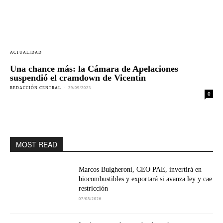
ACTUALIDAD
Una chance más: la Cámara de Apelaciones
suspendió el cramdown de Vicentin
REDACCIÓN CENTRAL
-
29/09/2023
0
MOST READ
Marcos Bulgheroni, CEO PAE, invertirá en
biocombustibles y exportará si avanza ley y cae
restricción
07/08/2026