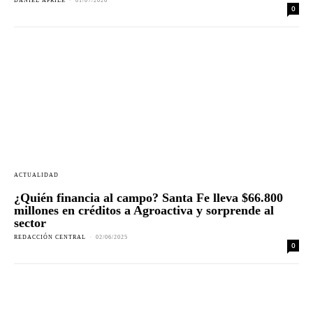
DANIEL APRILE
-
01/07/2026
0
ACTUALIDAD
¿Quién financia al campo? Santa Fe lleva $66.800
millones en créditos a Agroactiva y sorprende al
sector
REDACCIÓN CENTRAL
-
02/06/2025
0