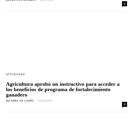
REDACCION ROSARIO
-
01/11/2023
0
ACTUALIDAD
Agricultura aprobó un instructivo para acceder a
los beneficios de programa de fortalecimiento
ganadero
PALABRA DE CAMPO
-
03/04/2023
0