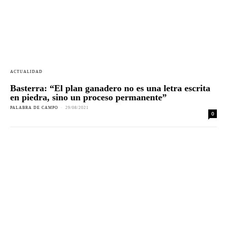
ACTUALIDAD
Basterra: “El plan ganadero no es una letra escrita
en piedra, sino un proceso permanente”
PALABRA DE CAMPO
-
29/08/2021
0