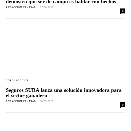
demostró que ser de campo es hablar con hechos
REDACCIÓN CENTRAL
-
27/06/2023
0
AGRONEGOCIOS
Seguros SURA lanza una solución innovadora para
el sector ganadero
REDACCIÓN CENTRAL
-
30/09/2022
0