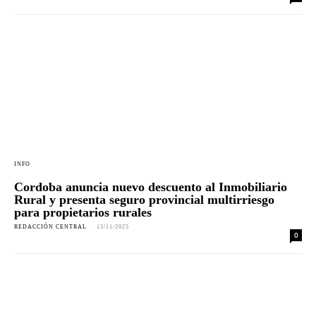
INFO
Cordoba anuncia nuevo descuento al Inmobiliario
Rural y presenta seguro provincial multirriesgo
para propietarios rurales
REDACCIÓN CENTRAL
-
13/11/2025
0