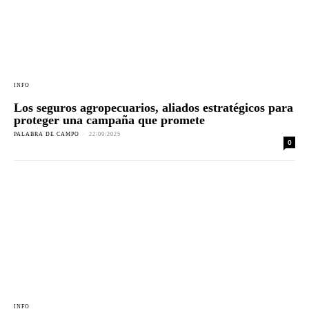
INFO
Los seguros agropecuarios, aliados estratégicos para
proteger una campaña que promete
PALABRA DE CAMPO
-
22/09/2025
0
INFO