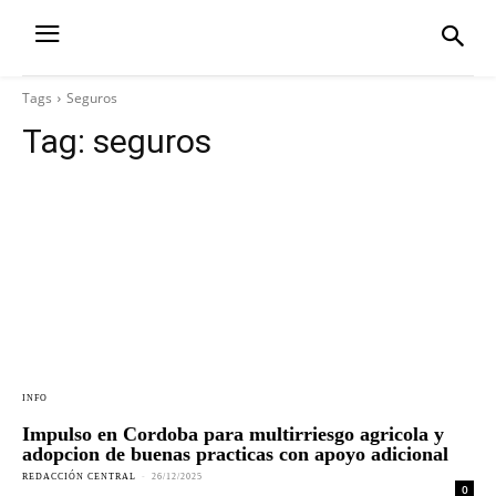
Tags
Seguros
Tag:
seguros
INFO
Impulso en Cordoba para multirriesgo agricola y
adopcion de buenas practicas con apoyo adicional
REDACCIÓN CENTRAL
-
26/12/2025
0