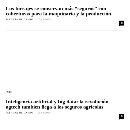
Los forrajes se conservan más “seguros” con
coberturas para la maquinaria y la producción
PALABRA DE CAMPO
-
26/08/2025
0
INFO
Inteligencia artificial y big data: la revolución
agtech también llega a los seguros agrícolas
PALABRA DE CAMPO
-
22/08/2025
0