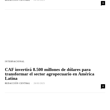
REDACCIÓN CENTRAL
-
29/10/2025
0
INTERNACIONAL
CAF invertirá 8.500 millones de dólares para
transformar el sector agropecuario en América
Latina
REDACCIÓN CENTRAL
-
26/03/2025
0