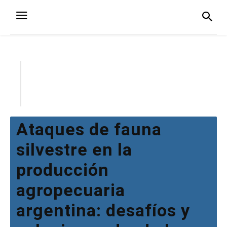
Ataques de fauna
silvestre en la
producción
agropecuaria
argentina: desafíos y